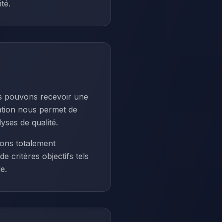
té.
ous pouvons recevoir une
ation nous permet de
yses de qualité.
tons totalement
 critères objectifs tels
e.