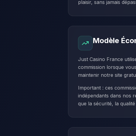
plaisir, sans jamais dépa
Modèle Éco
Just Casino France utilis
commission lorsque vous 
maintenir notre site grat
Important : ces commissi
indépendants dans nos re
que la sécurité, la qualit