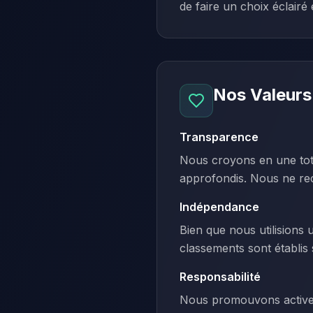
de faire un choix éclairé 
Nos Valeurs
Transparence
Nous croyons en une tota
approfondis. Nous ne rec
Indépendance
Bien que nous utilisions 
classements sont établis s
Responsabilité
Nous promouvons activem