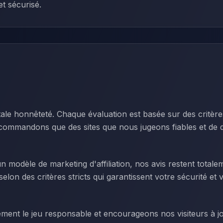
et sécurisé.
le honnêteté. Chaque évaluation est basée sur des critères 
ommandons que des sites que nous jugeons fiables et de qu
un modèle de marketing d'affiliation, nos avis restent tota
elon des critères stricts qui garantissent votre sécurité et v
ent le jeu responsable et encourageons nos visiteurs à j